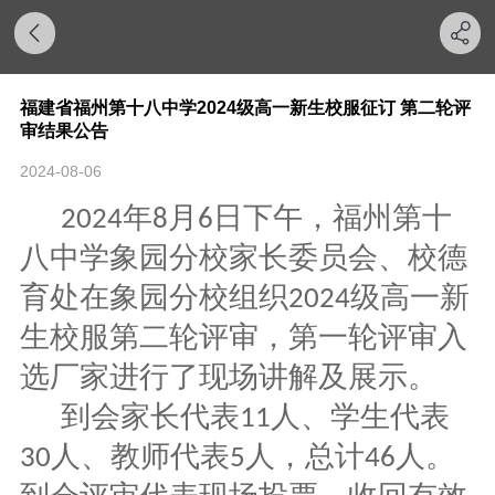
福建省福州第十八中学2024级高一新生校服征订 第二轮评
审结果公告
2024-08-06
年
月
日下午，福州第十
202
4
8
6
八中学象园分校家长委员会、校德
育处在象园分校组织
级高一新
202
4
生校服第二轮评审，第一轮评审入
选厂家进行了现场讲解及展示。
到会家长代表
人、学生代表
11
人、教师代表
人，总计
人。
30
5
4
6