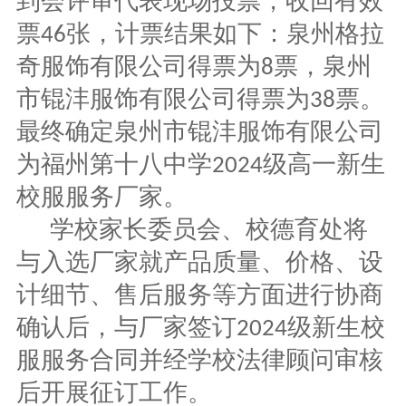
到会评审代表现场投票，收回有效
票
张，计票结果如下：泉州格拉
4
6
奇服饰有限公司得票为
票，泉州
8
市锟沣服饰有限公司得票为
票。
38
最终确定泉州市锟沣服饰有限公司
为福州第十八中学
级高一新生
202
4
校服服务厂家。
学校家长委员会、校德育处将
与入选厂家就产品质量、价格、设
计细节、售后服务等方面进行协商
确认后，与厂家签订
级新生校
202
4
服服务合同并经学校法律顾问审核
后开展征订工作。